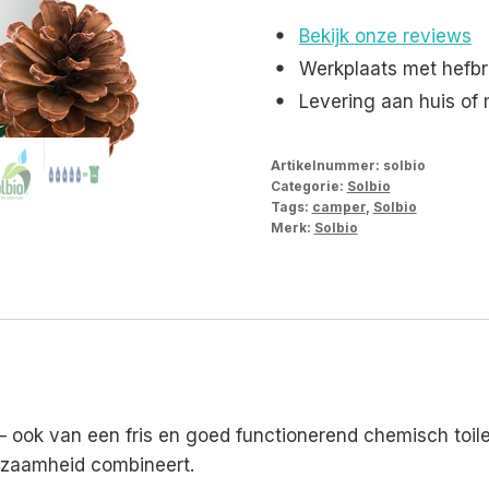
–
Bekijk onze reviews
Duurzame
Werkplaats met hefbr
Geurcontrole
Levering aan huis of
voor
Chemisch
Artikelnummer:
solbio
Toilet
Categorie:
Solbio
aantal
Tags:
camper
,
Solbio
Merk:
Solbio
– ook van een fris en goed functionerend chemisch toilet.
urzaamheid combineert.