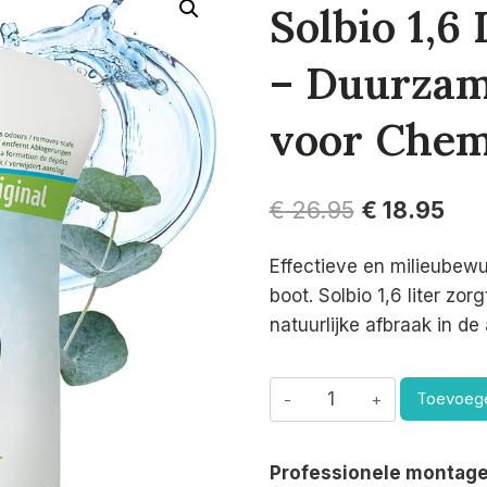
Solbio 1,6 
– Duurzam
voor Chem
Oorspronkel
Hui
€
26.95
€
18.95
prijs
prij
Effectieve en milieubewu
was:
is:
boot. Solbio 1,6 liter zo
€ 26.95.
€ 18
natuurlijke afbraak in de 
Solbio
Toevoege
1,6
Liter
Professionele montage
Toiletvloeistof