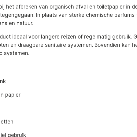
j het afbreken van organisch afval en toiletpapier in de
egengegaan. In plaats van sterke chemische parfums te
mens en natuur.
roduct ideaal voor langere reizen of regelmatig gebruik. 
boten en draagbare sanitaire systemen. Bovendien kan 
ic systemen.
ank
en papier
letten
iel gebruik