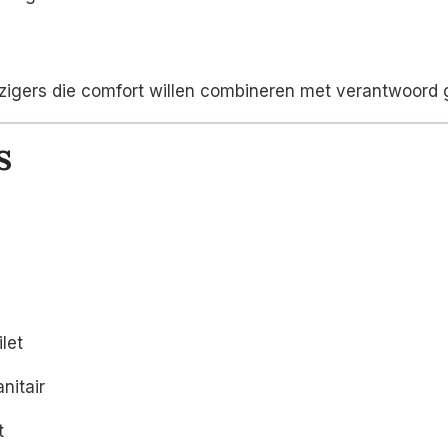
reizigers die comfort willen combineren met verantwoord 
s
let
nitair
t