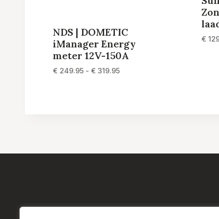
Sun
Zon
laa
NDS | DOMETIC
€
129
iManager Energy
meter 12V-150A
Prijsklasse:
€
249.95
-
€
319.95
€ 249.95
tot
€ 319.95