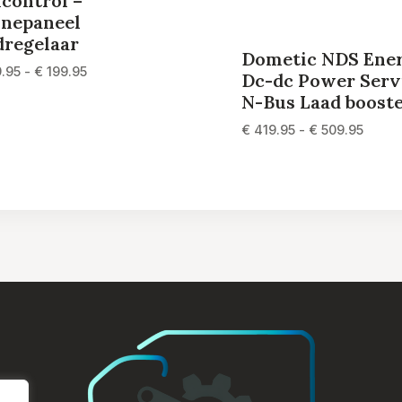
control –
nepaneel
dregelaar
Dometic NDS Ene
Prijsklasse:
.95
-
€
199.95
Dc-dc Power Serv
€ 129.95
N-Bus Laad boost
tot
Prijsk
€
419.95
-
€
509.95
€ 199.95
€ 419
tot
€ 509