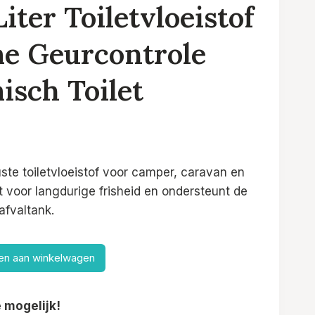
Liter Toiletvloeistof
e Geurcontrole
isch Toilet
ijke
dige
s
ste toiletvloeistof voor camper, caravan en
rgt voor langdurige frisheid en ondersteunt de
.95.
afvaltank.
n aan winkelwagen
 mogelijk!