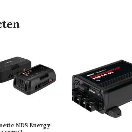
cten
etic NDS Energy