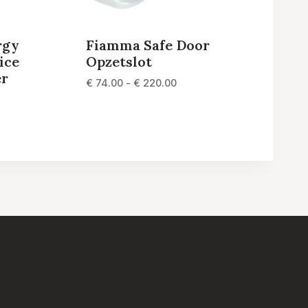
rgy
Fiamma Safe Door
ice
Opzetslot
er
Prijsklasse:
€
74.00
-
€
220.00
€ 74.00
lasse:
tot
.95
€ 220.00
.95