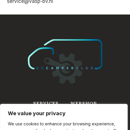
service@vasp-bv.nl
SERVICES
WEBSHOP
We value your privacy
WINKELWAGEN
INFORMATIE
CONTACT
We use cookies to enhance your browsing experience,