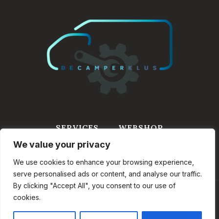
SERVICES
WEBSHOP
We value your privacy
WINKELWAGEN
INFORMATIE
CONTACT
We use cookies to enhance your browsing experience,
serve personalised ads or content, and analyse our traffic.
By clicking "Accept All", you consent to our use of
cookies.
© 2026 DeCamperKlus.nl - Onderdeel van VASP
BV