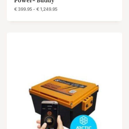
Power- Buddy
Prijsklasse:
€
399.95
-
€
1,249.95
€ 399.95
tot
€ 1,249.95