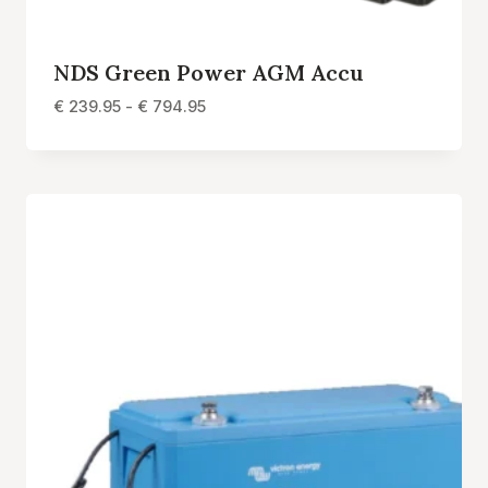
NDS Green Power AGM Accu
Prijsklasse:
€
239.95
-
€
794.95
€ 239.95
tot
€ 794.95