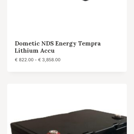
Dometic NDS Energy Tempra
Lithium Accu
Prijsklasse:
€
822.00
-
€
3,858.00
€ 822.00
tot
€ 3,858.00