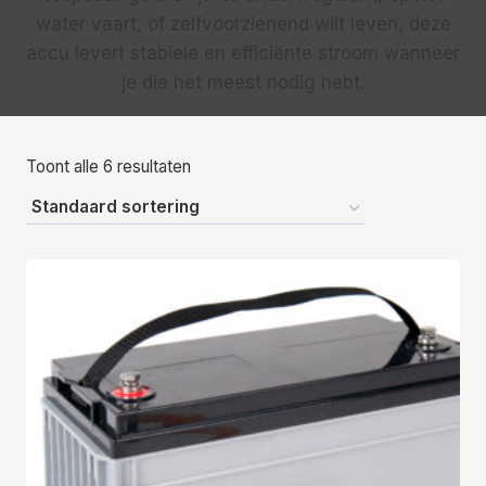
water vaart, of zelfvoorzienend wilt leven, deze
accu levert stabiele en efficiënte stroom wanneer
je die het meest nodig hebt.
Toont alle 6 resultaten