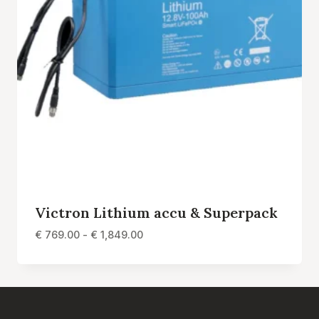
Victron Lithium accu & Superpack
Prijsklasse:
€
769.00
-
€
1,849.00
€ 769.00
tot
€ 1,849.00