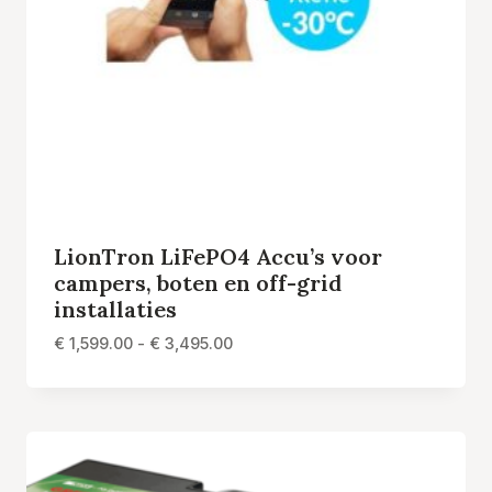
LionTron LiFePO4 Accu’s voor
campers, boten en off-grid
installaties
Prijsklasse:
€
1,599.00
-
€
3,495.00
€ 1,599.00
tot
€ 3,495.00