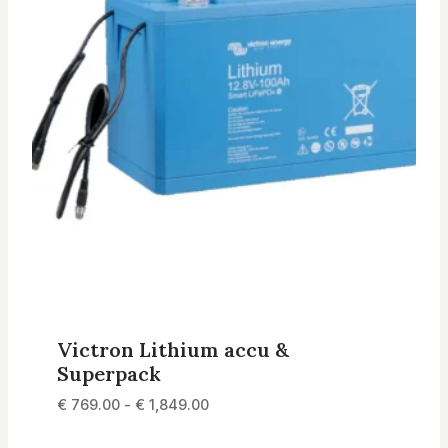
Victron Lithium accu &
Superpack
Prijsklasse:
€
769.00
-
€
1,849.00
€ 769.00