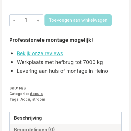
BEAUT
Toevoegen aan winkelwagen
AGM
Accu's
Professionele montage mogelijk!
aantal
Bekijk onze reviews
Werkplaats met hefbrug tot 7000 kg
Levering aan huis of montage in Heino
SKU:
N/B
Categorie:
Accu's
Tags:
Accu
,
stroom
Beschrijving
Beoordelingen (0)