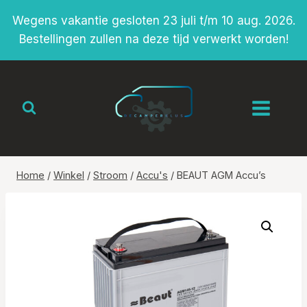
Doorgaan
Wegens vakantie gesloten 23 juli t/m 10 aug. 2026.
naar
Bestellingen zullen na deze tijd verwerkt worden!
inhoud
Home
/
Winkel
/
Stroom
/
Accu's
/
BEAUT AGM Accu’s