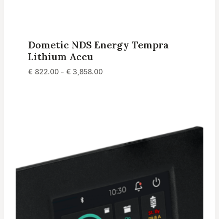
Dometic NDS Energy Tempra
Lithium Accu
Prijsklasse:
€
822.00
-
€
3,858.00
€ 822.00
tot
€ 3,858.00