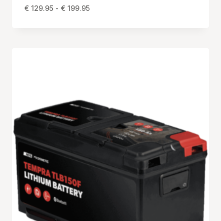
Prijsklasse:
€
129.95
-
€
199.95
€ 129.95
tot
€ 199.95