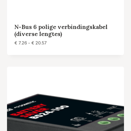
N-Bus 6 polige verbindingskabel
(diverse lengtes)
Prijsklasse:
€
7.26
-
€
20.57
€ 7.26
tot
€ 20.57