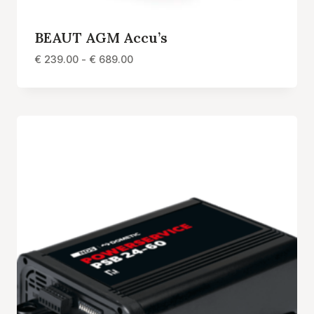
BEAUT AGM Accu’s
Prijsklasse:
€
239.00
-
€
689.00
€ 239.00
tot
€ 689.00