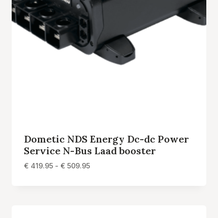
Dometic NDS Energy Dc-dc Power
Service N-Bus Laad booster
Prijsklasse:
€
419.95
-
€
509.95
€ 419.95
tot
€ 509.95