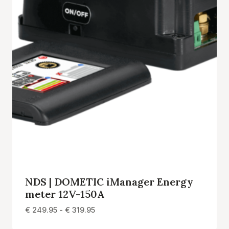
NDS | DOMETIC iManager Energy
meter 12V-150A
Prijsklasse:
€
249.95
-
€
319.95
€ 249.95