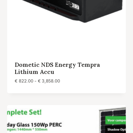
Dometic NDS Energy Tempra
Lithium Accu
Prijsklasse:
€
822.00
-
€
3,858.00
€ 822.00
tot
€ 3,858.00