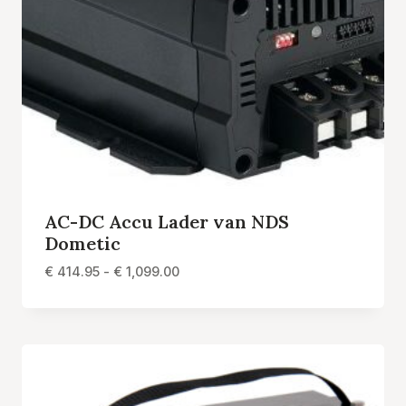
AC-DC Accu Lader van NDS
Dometic
Prijsklasse:
€
414.95
-
€
1,099.00
€ 414.95
tot
€ 1,099.00