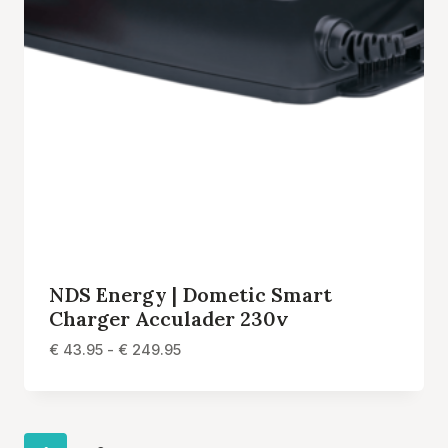
NDS Energy | Dometic Smart
Charger Acculader 230v
Prijsklasse:
€
43.95
-
€
249.95
€ 43.95
tot
€ 249.95