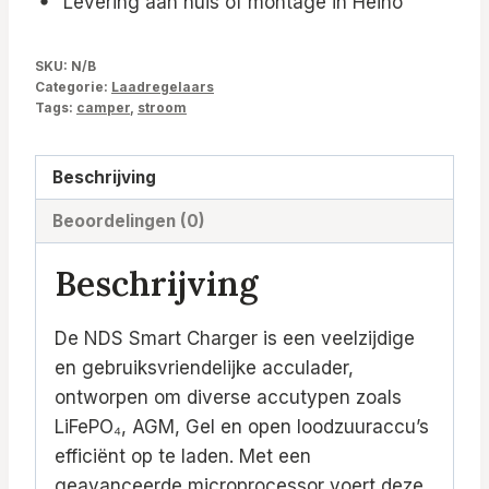
Levering aan huis of montage in Heino
230v
aantal
SKU:
N/B
Categorie:
Laadregelaars
Tags:
camper
,
stroom
Beschrijving
Beoordelingen (0)
Beschrijving
De NDS Smart Charger is een veelzijdige
en gebruiksvriendelijke acculader,
ontworpen om diverse accutypen zoals
LiFePO₄, AGM, Gel en open loodzuuraccu’s
efficiënt op te laden. Met een
geavanceerde microprocessor voert deze