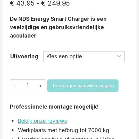
Prijsklasse:
€
43.95
-
€
249.95
€ 43.95
De NDS Energy Smart Charger is een
tot
veelzijdige en gebruiksvriendelijke
€ 249.95
acculader
Uitvoering
NDS
Toevoegen aan winkelwagen
Energy
|
Professionele montage mogelijk!
Dometic
Smart
Bekijk onze reviews
Charger
Werkplaats met hefbrug tot 7000 kg
Acculader