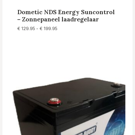
Dometic NDS Energy Suncontrol
– Zonnepaneel laadregelaar
Prijsklasse:
€
129.95
-
€
199.95
€ 129.95
tot
€ 199.95