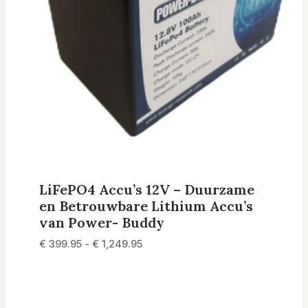
LiFePO4 Accu’s 12V – Duurzame
en Betrouwbare Lithium Accu’s
van Power- Buddy
Prijsklasse:
€
399.95
-
€
1,249.95
€ 399.95
tot
€ 1,249.95