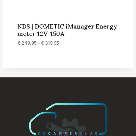
NDS | DOMETIC iManager Energy
meter 12V-150A
Prijsklasse:
€
249.95
-
€
319.95
€ 249.95
tot
€ 319.95