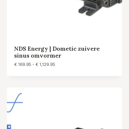
NDS Energy | Dometic zuivere
sinus omvormer
Prijsklasse:
€
169.95
-
€
1,129.95
€ 169.95
tot
€ 1,129.95