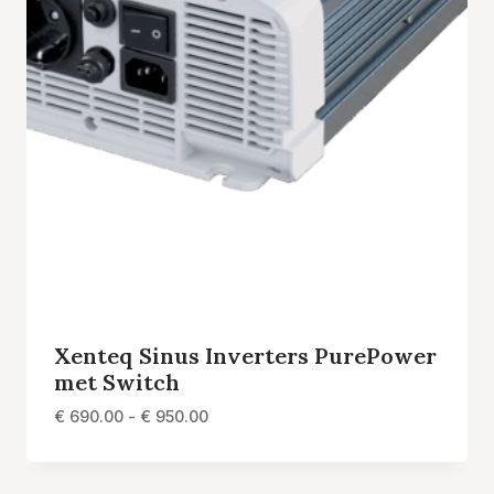
Xenteq Sinus Inverters PurePower
met Switch
Prijsklasse:
€
690.00
-
€
950.00
€ 690.00
tot
€ 950.00