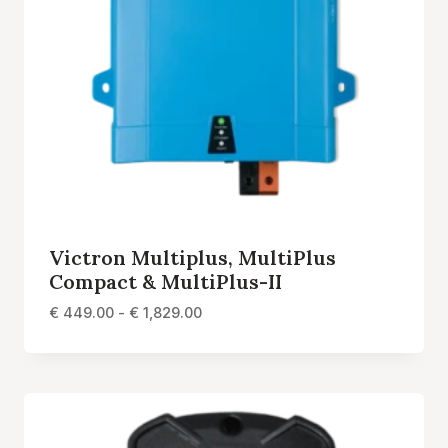
Victron Multiplus, MultiPlus
Compact & MultiPlus-II
Prijsklasse:
€
449.00
-
€
1,829.00
€ 449.00
tot
€ 1,829.00