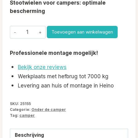
Stootwielen voor campers: optimale
bescherming
Stootwielen
Toevoegen aan winkelwagen
/
chassis
Professionele montage mogelijk!
wielen
voor
Bekijk onze reviews
campers
Werkplaats met hefbrug tot 7000 kg
aantal
Levering aan huis of montage in Heino
SKU:
25155
Categorie:
Onder de camper
Tag:
camper
Beschrijving