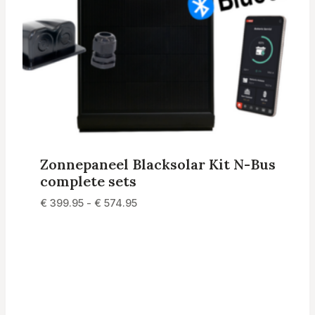
Zonnepaneel Blacksolar Kit N-Bus
complete sets
Prijsklasse:
€
399.95
-
€
574.95
€ 399.95
tot
€ 574.95