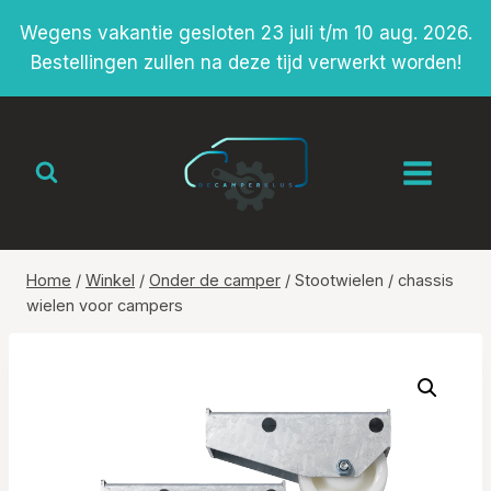
Doorgaan
Wegens vakantie gesloten 23 juli t/m 10 aug. 2026.
naar
Bestellingen zullen na deze tijd verwerkt worden!
inhoud
Home
/
Winkel
/
Onder de camper
/
Stootwielen / chassis
wielen voor campers