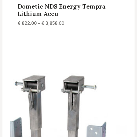
Dometic NDS Energy Tempra
Lithium Accu
Prijsklasse:
€
822.00
-
€
3,858.00
€ 822.00
tot
€ 3,858.00