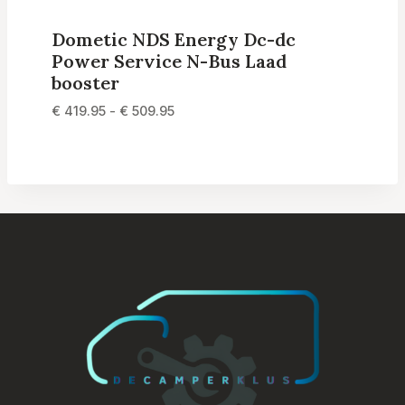
Dometic NDS Energy Dc-dc
Power Service N-Bus Laad
booster
Prijsklasse:
€
419.95
-
€
509.95
€ 419.95
tot
€ 509.95