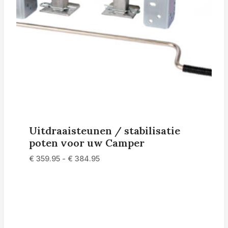
Uitdraaisteunen / stabilisatie
poten voor uw Camper
Prijsklasse:
€
359.95
-
€
384.95
€ 359.95
tot
€ 384.95