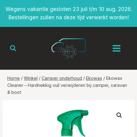
Doorgaan
Wegens vakantie gesloten 23 juli t/m 10 aug. 2026.
naar
Bestellingen zullen na deze tijd verwerkt worden!
inhoud
Home
/
Winkel
/
Camper onderhoud
/
Ekowax
/
Ekowax
Cleaner – Hardnekkig vuil verwijderen bij camper, caravan
& boot