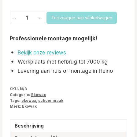
Ekowax
Toevoegen aan winkelwagen
Cleaner
–
Professionele montage mogelijk!
Hardnekkig
vuil
Bekijk onze reviews
verwijderen
Werkplaats met hefbrug tot 7000 kg
bij
Levering aan huis of montage in Heino
camper,
caravan
SKU:
N/B
&
Categorie:
Ekowax
boot
Tags:
ekowax
,
schoonmaak
aantal
Merk:
Ekowax
Beschrijving