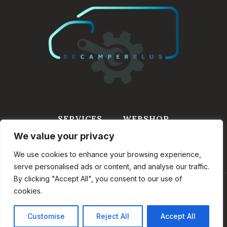
SERVICES
WEBSHOP
We value your privacy
WINKELWAGEN
INFORMATIE
CONTACT
We use cookies to enhance your browsing experience,
serve personalised ads or content, and analyse our traffic.
By clicking "Accept All", you consent to our use of
cookies.
© 2026 DeCamperKlus.nl - Onderdeel van VASP
BV
Customise
Reject All
Accept All