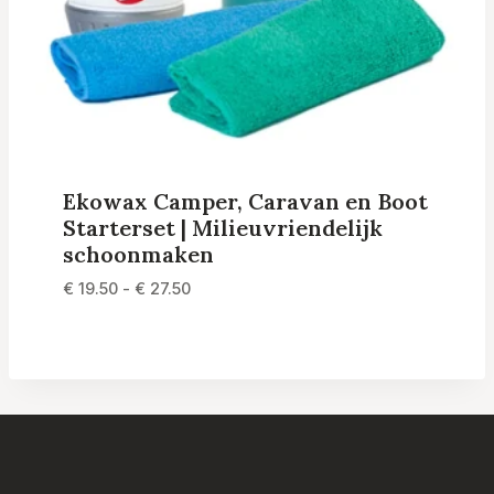
Ekowax Camper, Caravan en Boot
Starterset | Milieuvriendelijk
schoonmaken
Prijsklasse:
€
19.50
-
€
27.50
€ 19.50
tot
€ 27.50