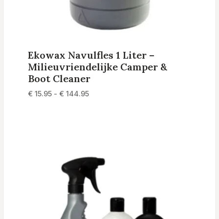
Ekowax Navulfles 1 Liter –
Milieuvriendelijke Camper &
Boot Cleaner
Prijsklasse:
€
15.95
-
€
144.95
€ 15.95
tot
€ 144.95