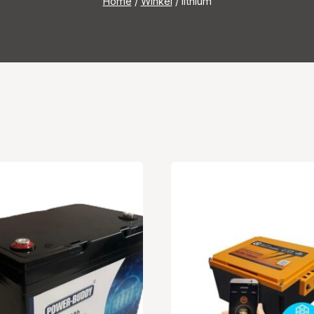
Home
/
Winkel
/
lithium