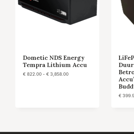
Dometic NDS Energy
LiFeP
Tempra Lithium Accu
Duur
Betr
Prijsklasse:
€
822.00
-
€
3,858.00
Accu
€ 822.00
Budd
tot
€ 3,858.00
€
399.