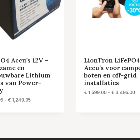
O4 Accu’s 12V –
LionTron LiFePO4
zame en
Accu’s voor campe
ouwbare Lithium
boten en off-grid
’s van Power-
installaties
y
Pr
€
1,599.00
-
€
3,495.00
€ 
Prijsklasse:
95
-
€
1,249.95
to
€ 399.95
€ 
tot
€ 1,249.95