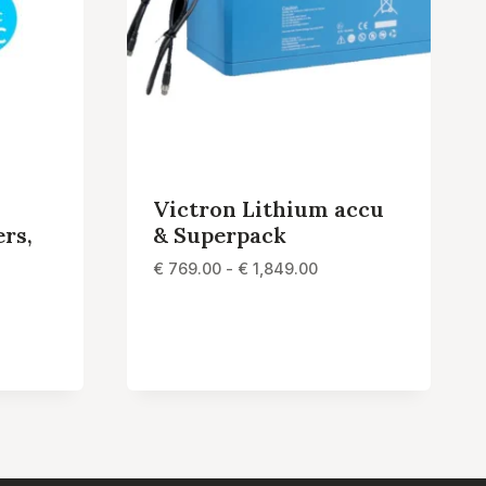
Victron Lithium accu
rs,
& Superpack
Prijsklasse:
€
769.00
-
€
1,849.00
€ 769.00
tot
ijsklasse:
€ 1,849.00
1,599.00
t
3,495.00