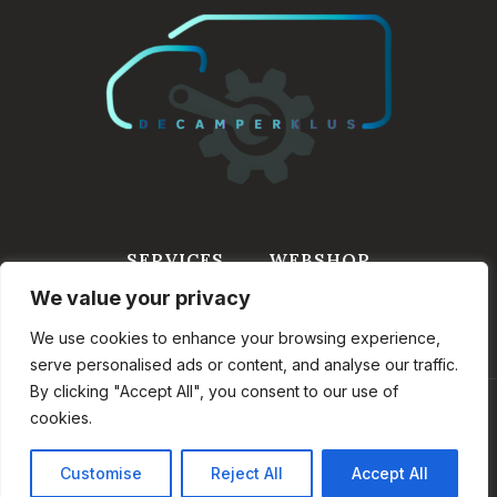
SERVICES
WEBSHOP
We value your privacy
WINKELWAGEN
INFORMATIE
CONTACT
We use cookies to enhance your browsing experience,
serve personalised ads or content, and analyse our traffic.
By clicking "Accept All", you consent to our use of
cookies.
© 2026 DeCamperKlus.nl - Onderdeel van VASP
BV
Customise
Reject All
Accept All